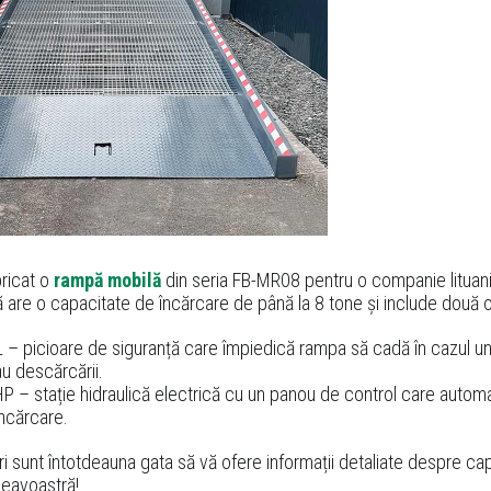
ricat o
rampă mobilă
din seria FB-MR08 pentru o companie lituania
are o capacitate de încărcare de până la 8 tone și include două o
 – picioare de siguranță care împiedică rampa să cadă în cazul une
au descărcării.
P – stație hidraulică electrică cu un panou de control care autom
ncărcare.
i sunt întotdeauna gata să vă ofere informații detaliate despre capa
eavoastră!