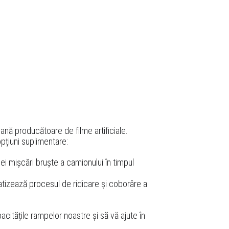
nă producătoare de filme artificiale.
pțiuni suplimentare:
i mișcări bruște a camionului în timpul
atizează procesul de ridicare și coborâre a
citățile rampelor noastre și să vă ajute în