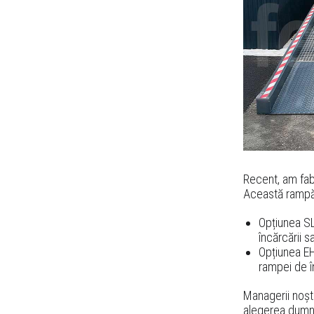
Recent, am fab
Această rampă 
Opțiunea SL
încărcării s
Opțiunea EH
rampei de î
Managerii noștr
alegerea dumn